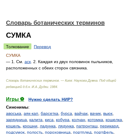
Словарь ботанических терминов
СУМКА
Толкование
Перевод
СУМКА
— 1. См.
аск
. 2. Каждая из двух половинок пыльников,
расположенных с обеих сторон связника.
Словарь ботанических терминов. — Киев: Наукова Думка
.
Под общей
редакцией д.б.н. И.А. Дудки
.
1984
.
Игры ⚽
Нужно сделать НИР?
Синонимы
:
авоська
,
аяк-кап
,
барсетка
,
бурса
,
вайчак
,
вачик
,
вьюк
,
зарядница
,
калита
,
киса
,
кобура
,
колчан
,
котомка
,
кошелка
,
кошель
,
крошни
,
ладунка
,
лядунка
,
патронташ
,
перикард
,
подсумок
,
полость
,
пороховница
,
портплед
,
портфель
,