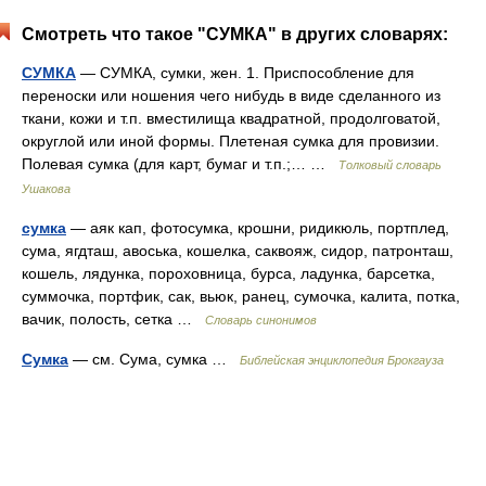
Смотреть что такое "СУМКА" в других словарях:
СУМКА
— СУМКА, сумки, жен. 1. Приспособление для
переноски или ношения чего нибудь в виде сделанного из
ткани, кожи и т.п. вместилища квадратной, продолговатой,
округлой или иной формы. Плетеная сумка для провизии.
Полевая сумка (для карт, бумаг и т.п.;… …
Толковый словарь
Ушакова
сумка
— аяк кап, фотосумка, крошни, ридикюль, портплед,
сума, ягдташ, авоська, кошелка, саквояж, сидор, патронташ,
кошель, лядунка, пороховница, бурса, ладунка, барсетка,
суммочка, портфик, сак, вьюк, ранец, сумочка, калита, потка,
вачик, полость, сетка …
Словарь синонимов
Сумка
— см. Сума, сумка …
Библейская энциклопедия Брокгауза