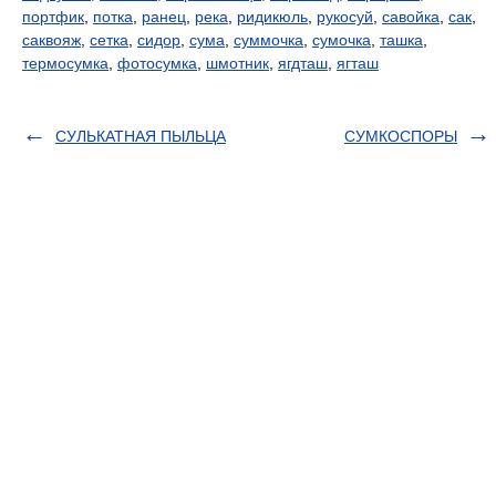
портфик
,
потка
,
ранец
,
река
,
ридикюль
,
рукосуй
,
савойка
,
сак
,
саквояж
,
сетка
,
сидор
,
сума
,
суммочка
,
сумочка
,
ташка
,
термосумка
,
фотосумка
,
шмотник
,
ягдташ
,
ягташ
СУЛЬКАТНАЯ ПЫЛЬЦА
СУМКОСПОРЫ