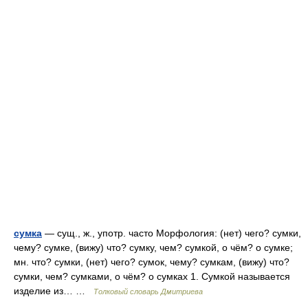
сумка
— сущ., ж., употр. часто Морфология: (нет) чего? сумки,
чему? сумке, (вижу) что? сумку, чем? сумкой, о чём? о сумке;
мн. что? сумки, (нет) чего? сумок, чему? сумкам, (вижу) что?
сумки, чем? сумками, о чём? о сумках 1. Сумкой называется
изделие из… …
Толковый словарь Дмитриева