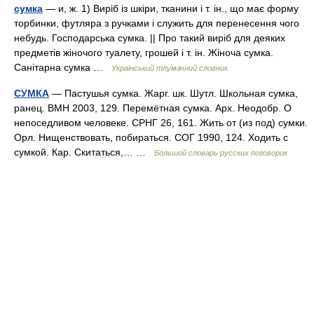
сумка
— и, ж. 1) Виріб із шкіри, тканини і т. ін., що має форму
торбинки, футляра з ручками і служить для перенесення чого
небудь. Господарська сумка. || Про такий виріб для деяких
предметів жіночого туалету, грошей і т. ін. Жіноча сумка.
Санітарна сумка …
Український тлумачний словник
СУМКА
— Пастушья сумка. Жарг. шк. Шутл. Школьная сумка,
ранец. ВМН 2003, 129. Перемётная сумка. Арх. Неодобр. О
непоседливом человеке. СРНГ 26, 161. Жить от (из под) сумки.
Орл. Нищенствовать, побираться. СОГ 1990, 124. Ходить с
сумкой. Кар. Скитаться,… …
Большой словарь русских поговорок