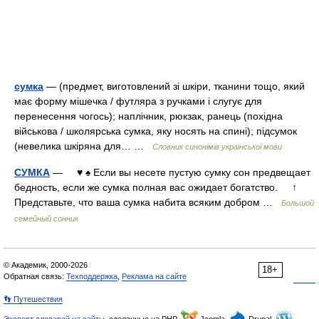
сумка
— (предмет, виготовлений зі шкіри, тканини тощо, який
має форму мішечка / футляра з ручками і слугує для
перенесення чогось); наплічник, рюкзак, ранець (похідна
військова / школярська сумка, яку носять на спині); підсумок
(невелика шкіряна для… …
Словник синонімів української мови
СУМКА
— ♥ ♠ Если вы несете пустую сумку сон предвещает
бедность, если же сумка полная вас ожидает богатство. ↑
Представьте, что ваша сумка набита всяким добром …
Большой
семейный сонник
© Академик, 2000-2026
18+
Обратная связь:
Техподдержка
,
Реклама на сайте
👣 Путешествия